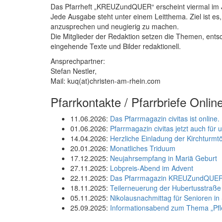
Das Pfarrheft „KREUZundQUER“ erscheint viermal im J
Jede Ausgabe steht unter einem Leitthema. Ziel ist es
anzusprechen und neugierig zu machen.
Die Mitglieder der Redaktion setzen die Themen, ents
eingehende Texte und Bilder redaktionell.
Ansprechpartner:
Stefan Nestler,
Mail: kuq(at)christen-am-rhein.com
Pfarrkontakte / Pfarrbriefe Onlin
11.06.2026:
Das Pfarrmagazin civitas ist online.
01.06.2026:
Pfarrmagazin civitas jetzt auch fü
14.04.2026:
Herzliche Einladung der Kirchturmt
20.01.2026:
Monatliches Triduum
17.12.2025:
Neujahrsempfang in Mariä Geburt
27.11.2025:
Lobpreis-Abend im Advent
22.11.2025:
Das Pfarrmagazin KREUZundQUER 2
18.11.2025:
Teilerneuerung der Hubertusstraße
05.11.2025:
Nikolausnachmittag für Senioren i
25.09.2025:
Informationsabend zum Thema „Pfle