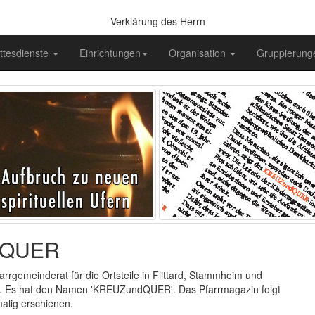
Verklärung des Herrn
ttesdienste
Einrichtungen
Organisation
Gruppierun
ndQUER
arrgemeinderat für die Ortsteile in Flittard, Stammheim und
t. Es hat den Namen 'KREUZundQUER'. Das Pfarrmagazin folgt
alig erschienen.