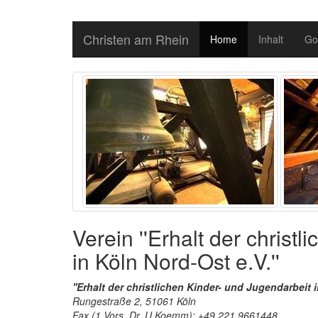
Christen am Rhein
Home
Inhalt
Go
Verein ''Erhalt der christ
in Köln Nord-Ost e.V.''
''Erhalt der christlichen Kinder- und Jugendarbeit i
Rungestraße 2, 51061 Köln
Fax (1.Vors. Dr. U.Koemm): +49 221 9661448