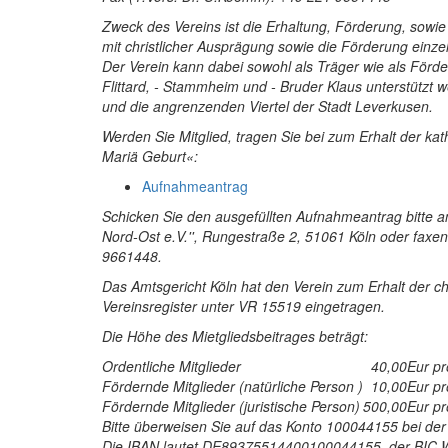
Zweck des Vereins ist die Erhaltung, Förderung, sowi
mit christlicher Ausprägung sowie die Förderung einzel
Der Verein kann dabei sowohl als Träger wie als Förder
Flittard, - Stammheim und - Bruder Klaus unterstützt 
und die angrenzenden Viertel der Stadt Leverkusen.
Werden Sie Mitglied, tragen Sie bei zum Erhalt der kat
Mariä Geburt«:
Aufnahmeantrag
Schicken Sie den ausgefüllten Aufnahmeantrag bitte an:
Nord-Ost e.V.'', Rungestraße 2, 51061 Köln oder faxe
9661448.
Das Amtsgericht Köln hat den Verein zum Erhalt der chr
Vereinsregister unter VR 15519 eingetragen.
Die Höhe des Mietgliedsbeitrages beträgt:
Ordentliche Mitglieder
40,00
Eur pr
Fördernde Mitglieder (natürliche Person )
10,00
Eur pr
Fördernde Mitglieder (juristische Person)
500,00
Eur pr
Bitte überweisen Sie auf das Konto 100044155 bei d
Die IBAN lautet DE89375514400100044155, der BI